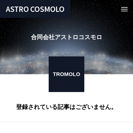
ASTRO COSMOLO
合
同
会
社
ア
ス
ト
ロ
コ
ス
モ
ロ
TROMOLO
登録されている記事はございません。